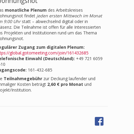
ohnungsnot
as
monatliche Plenum
des Arbeitskreises
ohnungsnot findet
jeden ersten Mittwoch im Monat
m 9:00 Uhr
statt – abwechselnd digital oder in
äsenz. Die Teilnahme ist offen für alle Interessierten
s Projekten und Institutionen rund um das Thema
ohnungsnot.
egulärer Zugang zum digitalen Plenum:
tps://global.gotomeeting.com/join/161432685
elefonische Einwahl (Deutschland):
+49 721 6059
510
ugangscode:
161-432-685
ie
Teilnahmegebühr
zur Deckung laufender und
nmaliger Kosten beträgt
2,60 € pro Monat
und
ojekt/Institution.