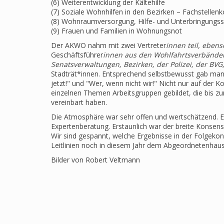
(6) Weiterentwicklung der Kältehilfe
(7) Soziale Wohnhilfen in den Bezirken – Fachstellen
(8) Wohnraumversorgung, Hilfe- und Unterbringungs
(9) Frauen und Familien in Wohnungsnot
Der AKWO nahm mit zwei Vertreter
innen teil, ebens
Geschäftsführer
innen aus den Wohlfahrtsverbänden
Senatsverwaltungen, Bezirken, der Polizei, der BV
Stadträt*innen. Entsprechend selbstbewusst gab man
jetzt!" und "Wer, wenn nicht wir!" Nicht nur auf der 
einzelnen Themen Arbeitsgruppen gebildet, die bis 
vereinbart haben.
Die Atmosphäre war sehr offen und wertschätzend. Es
Expertenberatung. Erstaunlich war der breite Konsen
Wir sind gespannt, welche Ergebnisse in der Folgekonf
Leitlinien noch in diesem Jahr dem Abgeordnetenhaus
Bilder von Robert Veltmann