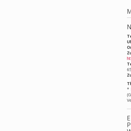
M
N
T
U
Or
Z
ht
T
6
Z
T
* 
(G
V
E
P