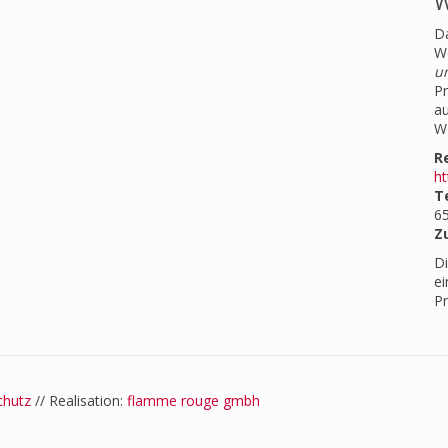
W
D
W
u
Pr
au
W
R
ht
T
6
Z
D
ei
Pr
chutz
// Realisation:
flamme rouge gmbh