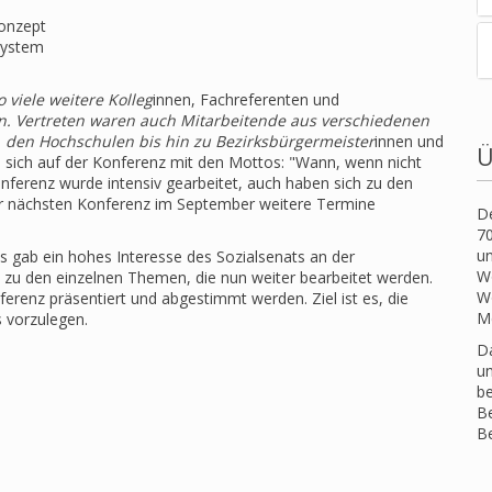
konzept
system
o viele weitere Kolleg
innen, Fachreferenten und
. Vertreten waren auch Mitarbeitende aus verschiedenen
G, den Hochschulen bis hin zu Bezirksbürgermeister
innen und
Ü
 sich auf der Konferenz mit den Mottos: "Wann, wenn nicht
Konferenz wurde intensiv gearbeitet, auch haben sich zu den
zur nächsten Konferenz im September weitere Termine
De
70
un
 gab ein hohes Interesse des Sozialsenats an der
Wo
s zu den einzelnen Themen, die nun weiter bearbeitet werden.
W
erenz präsentiert und abgestimmt werden. Ziel ist es, die
M
 vorzulegen.
Da
u
be
Be
Be