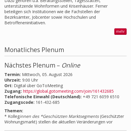
Dazu gehören u.a. Beratungsstellen, Tagesstätten,
unterstützende Wohnformen und Krisenhäuser. Ferner
beteiligen sich Institutionen wie die Fachstellen der
Bezirksämter, Jobcenter sowie Hochschulen und
Betroffeneninitiativen.
mehr
Monatliches Plenum
Nächstes Plenum –
Online
Termin:
Mittwoch, 05. August 2026
Uhrzeit:
9:00 Uhr
Ort:
Digital über GoToMeeting
Zugang:
https://global.gotomeeting.com/join/161432685
Telefonische Einwahl (Deutschland):
+49 721 6059 6510
Zugangscode:
161-432-685
Themen:
* Kolleg
innen des *Geschützten Marktsegments
(Geschützter
Wohnungsmarkt) stellen die aktuellen Veränderungen vor