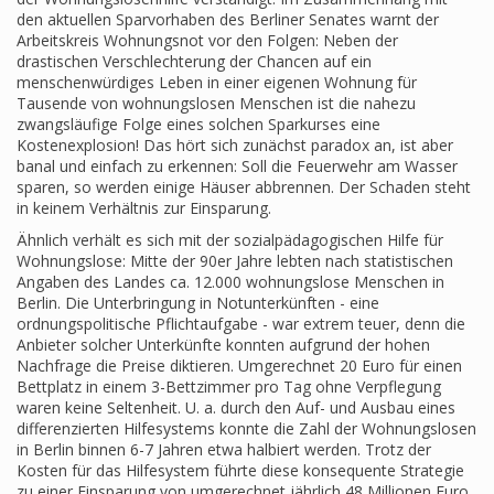
den aktuellen Sparvorhaben des Berliner Senates warnt der
Arbeitskreis Wohnungsnot vor den Folgen: Neben der
drastischen Verschlechterung der Chancen auf ein
menschenwürdiges Leben in einer eigenen Wohnung für
Tausende von wohnungslosen Menschen ist die nahezu
zwangsläufige Folge eines solchen Sparkurses eine
Kostenexplosion! Das hört sich zunächst paradox an, ist aber
banal und einfach zu erkennen: Soll die Feuerwehr am Wasser
sparen, so werden einige Häuser abbrennen. Der Schaden steht
in keinem Verhältnis zur Einsparung.
Ähnlich verhält es sich mit der sozialpädagogischen Hilfe für
Wohnungslose: Mitte der 90er Jahre lebten nach statistischen
Angaben des Landes ca. 12.000 wohnungslose Menschen in
Berlin. Die Unterbringung in Notunterkünften - eine
ordnungspolitische Pflichtaufgabe - war extrem teuer, denn die
Anbieter solcher Unterkünfte konnten aufgrund der hohen
Nachfrage die Preise diktieren. Umgerechnet 20 Euro für einen
Bettplatz in einem 3-Bettzimmer pro Tag ohne Verpflegung
waren keine Seltenheit. U. a. durch den Auf- und Ausbau eines
differenzierten Hilfesystems konnte die Zahl der Wohnungslosen
in Berlin binnen 6-7 Jahren etwa halbiert werden. Trotz der
Kosten für das Hilfesystem führte diese konsequente Strategie
zu einer Einsparung von umgerechnet jährlich 48 Millionen Euro.