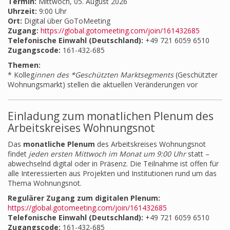
Termin:
Mittwoch, 05. August 2026
Uhrzeit:
9:00 Uhr
Ort:
Digital über GoToMeeting
Zugang:
https://global.gotomeeting.com/join/161432685
Telefonische Einwahl (Deutschland):
+49 721 6059 6510
Zugangscode:
161-432-685
Themen:
* Kolleg
innen des *Geschützten Marktsegments
(Geschützter
Wohnungsmarkt) stellen die aktuellen Veränderungen vor
Einladung zum monatlichen Plenum des
Arbeitskreises Wohnungsnot
Das
monatliche Plenum
des Arbeitskreises Wohnungsnot
findet
jeden ersten Mittwoch im Monat um 9:00 Uhr
statt –
abwechselnd digital oder in Präsenz. Die Teilnahme ist offen für
alle Interessierten aus Projekten und Institutionen rund um das
Thema Wohnungsnot.
Regulärer Zugang zum digitalen Plenum:
https://global.gotomeeting.com/join/161432685
Telefonische Einwahl (Deutschland):
+49 721 6059 6510
Zugangscode:
161-432-685